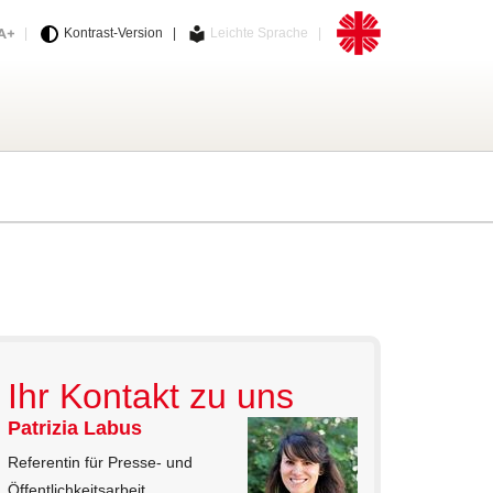
Schriftgröße ändern
Zur Caritas-Website
|
Kontrast-Version
|
Leichte Sprache
|
begriff eingeben
 ausführen
Ihr Kontakt zu uns
Patrizia Labus
Referentin für Presse- und
Öffentlichkeitsarbeit