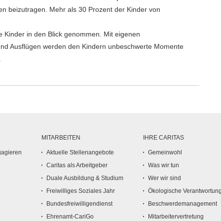
n beizutragen. Mehr als 30 Prozent der Kinder von
 Kinder in den Blick genommen. Mit eigenen
en und Ausflügen werden den Kindern unbeschwerte Momente
.
MITARBEITEN
IHRE CARITAS
gagieren
Aktuelle Stellenangebote
Gemeinwohl
Caritas als Arbeitgeber
Was wir tun
Duale Ausbildung & Studium
Wer wir sind
Freiwilliges Soziales Jahr
Ökologische Verantwortun
Bundesfreiwilligendienst
Beschwerdemanagement
Ehrenamt-CariGo
Mitarbeitervertretung