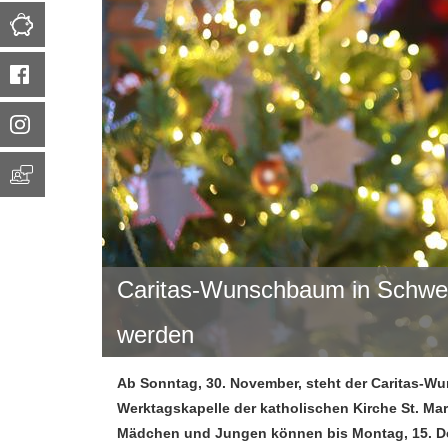
5699010
Mail
Spende
senden
Facebook
Instagram
Onlineberatung
Caritas-Wunschbaum in Schwel
werden
Ab Sonntag, 30. November, steht der Caritas-W
Werktagskapelle der katholischen Kirche St. Ma
Mädchen und Jungen können bis Montag, 15. Deze