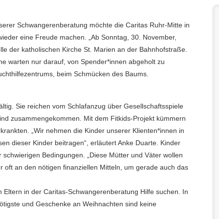
serer Schwangerenberatung möchte die Caritas Ruhr-Mitte in
ieder eine Freude machen. „Ab Sonntag, 30. November,
e der katholischen Kirche St. Marien an der Bahnhofstraße.
ne warten nur darauf, von Spender*innen abgeholt zu
s-Suchthilfezentrums, beim Schmücken des Baums.
ltig. Sie reichen vom Schlafanzug über Gesellschaftsspiele
e sind zusammengekommen. Mit dem Fitkids-Projekt kümmern
rkrankten. „Wir nehmen die Kinder unserer Klienten*innen in
n dieser Kinder beitragen“, erläutert Anke Duarte. Kinder
r schwierigen Bedingungen. „Diese Mütter und Väter wollen
er oft an den nötigen finanziellen Mitteln, um gerade auch das
 Eltern in der Caritas-Schwangerenberatung Hilfe suchen. In
 Nötigste und Geschenke an Weihnachten sind keine