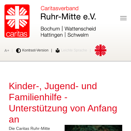
Me
Schriftgröße ändern
Zur Caritas-Website
|
Kontrast-Version
|
Leichte Sprache
|
Kinder-, Jugend- und
Familienhilfe -
Unterstützung von Anfang
an
Die Caritas Ruhr-Mitte